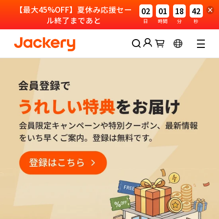
【最大45%OFF】夏休み応援セー
02
01
18
41
ル終了まであと
日
時間
分
秒
30日間の返品期間
Jackery会員に参加して特典をゲットしましょ
う！
新規登録で2,000円クーポンを進呈
会員限定割引で購入可能
パスワードなしでログイン
ログイン
アカウントを作成する
45%OFF