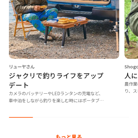
リューヤさん
Shog
ジャクリで釣りライフをアップ
人
デート
農作業
り、ス
カメラのバッテリーやLEDランタンの充電など、
使って
車中泊をしながら釣りを楽しむ時にはポータブル
色々な
電源が大活躍です。
ね。
もっと見る