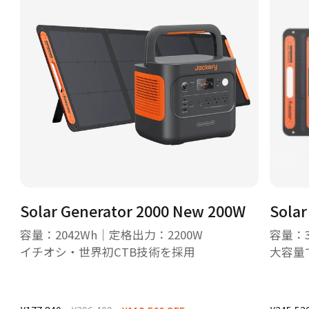
Solar Generator 2000 New 200W
Sola
容量：2042Wh｜定格出力：2200W
容量：3
イチオシ・世界初CTB技術を採用
大容量
源