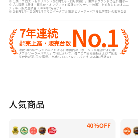
※ 出典：フロスト＆サリバン（2025年1月〜12月実績）。世界全ブランドの屋外用ポー
タブル電源（屋外・緊急時・オフグリッド設計のバッテリー装置）を対象としたオムニ
チャネル販売量調査（2026年2月完了）
※ 2018年1月〜2026年3月までのポータブル電源とソーラーパネル世界累計の販売台数
No.1
7年連続
売上高・販売台数
日本
国内
注釈:2019年から2025年における日本国内の「ポータブル電源およびポー
タブルソーラーパネル」市場において、各年の年間販売額および年間販
売台数が第1位を獲得。 出典:フロスト&サリバン社(2026年3月調査)
人気商品
40%OFF